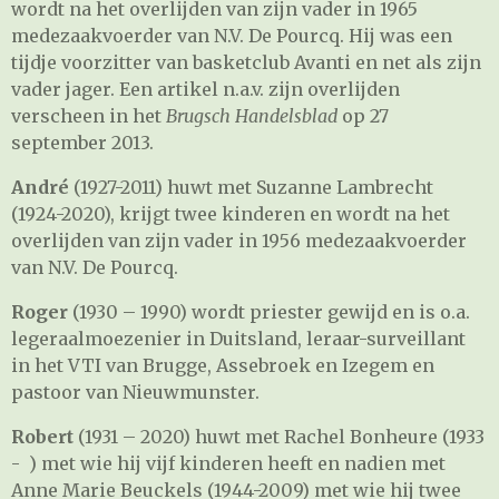
wordt na het overlijden van zijn vader in 1965
medezaakvoerder van N.V. De Pourcq. Hij was een
tijdje voorzitter van basketclub Avanti en net als zijn
vader jager. Een artikel n.a.v. zijn overlijden
verscheen in het
Brugsch Handelsblad
op 27
september 2013.
André
(1927-2011) huwt met Suzanne Lambrecht
(1924-2020), krijgt twee kinderen en wordt na het
overlijden van zijn vader in 1956 medezaakvoerder
van N.V. De Pourcq.
Roger
(1930 – 1990) wordt priester gewijd en is o.a.
legeraalmoezenier in Duitsland, leraar-surveillant
in het VTI van Brugge, Assebroek en Izegem en
pastoor van Nieuwmunster.
Robert
(1931 – 2020) huwt met Rachel Bonheure (1933
- ) met wie hij vijf kinderen heeft en nadien met
Anne Marie Beuckels (1944-2009) met wie hij twee