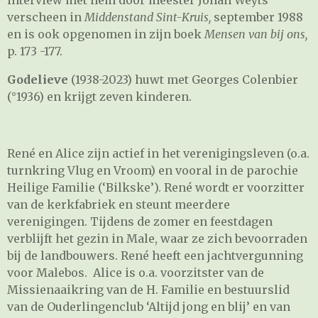
interview met hem door meester Johan Weyts
verscheen in
Middenstand Sint-Kruis,
september 1988
en is ook opgenomen in zijn boek
Mensen van bij ons,
p. 173 -177.
Godelieve
(1938-2023) huwt met Georges Colenbier
(°1936) en krijgt zeven kinderen.
René en Alice zijn actief in het verenigingsleven (o.a.
turnkring Vlug en Vroom) en vooral in de parochie
Heilige Familie (‘Bilkske’). René wordt er voorzitter
van de kerkfabriek en steunt meerdere
verenigingen. Tijdens de zomer en feestdagen
verblijft het gezin in Male, waar ze zich bevoorraden
bij de landbouwers. René heeft een jachtvergunning
voor Malebos. Alice is o.a. voorzitster van de
Missienaaikring van de H. Familie en bestuurslid
van de Ouderlingenclub ‘Altijd jong en blij’ en van