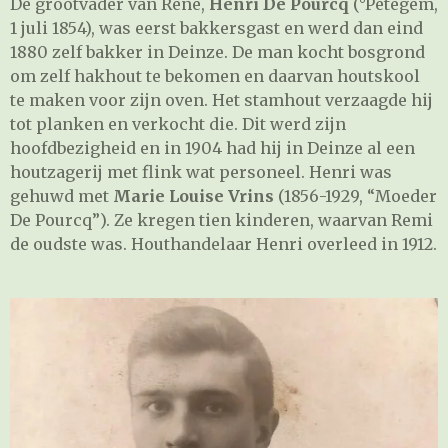
De grootvader van René,
Henri De Pourcq
(°Petegem,
1 juli 1854), was eerst bakkersgast en werd dan eind
1880 zelf bakker in Deinze. De man kocht bosgrond
om zelf hakhout te bekomen en daarvan houtskool
te maken voor zijn oven. Het stamhout verzaagde hij
tot planken en verkocht die. Dit werd zijn
hoofdbezigheid en in 1904 had hij in Deinze al een
houtzagerij met flink wat personeel. Henri was
gehuwd met
Marie Louise Vrins
(1856-1929, “Moeder
De Pourcq”). Ze kregen tien kinderen, waarvan Remi
de oudste was. Houthandelaar Henri overleed in 1912.