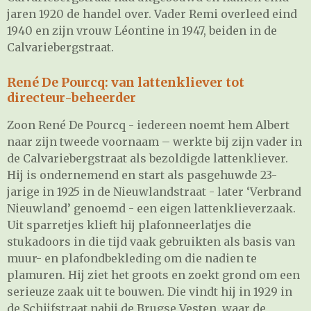
jaren 1920 de handel over. Vader Remi overleed eind
1940 en zijn vrouw Léontine in 1947, beiden in de
Calvariebergstraat.
René De Pourcq: van lattenkliever tot
directeur-beheerder
Zoon René De Pourcq - iedereen noemt hem Albert
naar zijn tweede voornaam – werkte bij zijn vader in
de Calvariebergstraat als bezoldigde lattenkliever.
Hij is ondernemend en start als pasgehuwde 23-
jarige in 1925 in de Nieuwlandstraat - later ‘Verbrand
Nieuwland’ genoemd - een eigen lattenklieverzaak.
Uit sparretjes klieft hij plafonneerlatjes die
stukadoors in die tijd vaak gebruikten als basis van
muur- en plafondbekleding om die nadien te
plamuren. Hij ziet het groots en zoekt grond om een
serieuze zaak uit te bouwen. Die vindt hij in 1929 in
de Schijfstraat nabij de Brugse Vesten, waar de