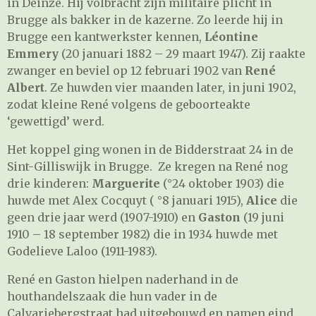
in Deinze. Hij volbracht zijn militaire plicht in
Brugge als bakker in de kazerne. Zo leerde hij in
Brugge een kantwerkster kennen,
Léontine
Emmery
(20 januari 1882 – 29 maart 1947). Zij raakte
zwanger en beviel op 12 februari 1902 van
René
Albert
. Ze huwden vier maanden later, in juni 1902,
zodat kleine René volgens de geboorteakte
‘gewettigd’ werd.
Het koppel ging wonen in de Bidderstraat 24 in de
Sint-Gilliswijk in Brugge. Ze kregen na René nog
drie kinderen:
Marguerite
(°24 oktober 1903) die
huwde met Alex Cocquyt ( °8 januari 1915),
Alice
die
geen drie jaar werd (1907-1910) en
Gaston
(19 juni
1910 – 18 september 1982) die in 1934 huwde met
Godelieve Laloo (1911-1983).
René en Gaston hielpen naderhand in de
houthandelszaak die hun vader in de
Calvariebergstraat had uitgebouwd en namen eind