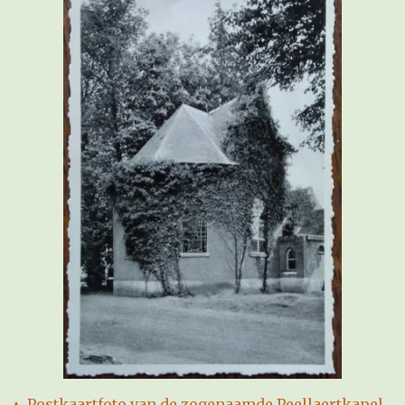
▲ Postkaartfoto van de zogenaamde Peellaertkapel,