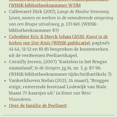
(WHSK-bibliotheeknummer W33b)
Callewaert Dirk (2017),
Langs de Maalse Steenweg.
Leven, wonen en werken in de veranderende omgeving
van een Brugse uitvalsweg,
p. 137-149. (WHSK-
bibliotheeknummer 87)
Colenbier Eric & Duyck Johan (2021),
Kunst in de
kerken van Sint-Kruis
(WHSK-publicatie)
, pagina’s
41-44, 51-52 en 81-85 bespreken de kunstwerken
uit de verdwenen Peellaertkapel.
Cornilly Jeroen, (2007) ‘Kastelen in het Brugse
ommeland’,
In de Steigers
, jg.14, nr. 3, p. 87-96.
(WHSK-bibliotheeknummer tijdschriftartikels 7)
Vankerkhoven Stefan (2023, 24 maart), ‘Brugges
enige, resterende feestzaal Lodewijk van Male
blaast 75 kaarsjes uit.’ in
Krant van West-
Vlaanderen
.
Over de familie de Peellaert