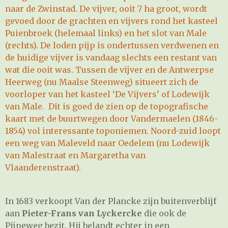
naar de Zwinstad. De vijver, ooit 7 ha groot, wordt
gevoed door de grachten en vijvers rond het kasteel
Puienbroek (helemaal links) en het slot van Male
(rechts). De loden pijp is ondertussen verdwenen en
de huidige vijver is vandaag slechts een restant van
wat die ooit was. Tussen de vijver en de Antwerpse
Heerweg (nu Maalse Steenweg) situeert zich de
voorloper van het kasteel ‘De Vijvers’ of Lodewijk
van Male. Dit is goed de zien op de topografische
kaart met de buurtwegen door Vandermaelen (1846-
1854) vol interessante toponiemen. Noord-zuid loopt
een weg van Maleveld naar Oedelem (nu Lodewijk
van Malestraat en Margaretha van
Vlaanderenstraat).
In 1683 verkoopt Van der Plancke zijn buitenverblijf
aan
Pieter-Frans van Lyckercke
die ook de
Pijpeweg bezit. Hij belandt echter in een