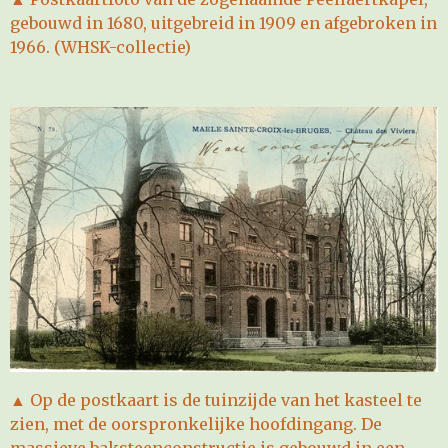
gebouwd in 1680, uitgebreid in 1909 en afgebroken in
1966. (WHSK-collectie)
▲ Op de postkaart is de tuinzijde van het kasteel te
zien, met de oorspronkelijke hoofdingang. De
massieve baksteenconstructie is gebouwd in een