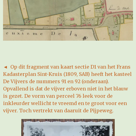
◄ Op dit fragment van kaart sectie D1 van het Frans
Kadasterplan Sint-Kruis (1809, SAB) heeft het kasteel
De Vijvers de nummers 91 en 92 (onderaan).
Opvallend is dat de vijver erboven niet in het blauw
is gezet. De vorm van perceel 76 leek voor de
inkleurder wellicht te vreemd en te groot voor een
vijver. Toch vertrekt van daaruit de Pijpeweg.