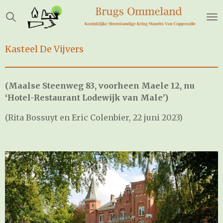
Ga
direct
naar
de
Kasteel De Vijvers
hoofdinhoud
(Maalse Steenweg 83, voorheen Maele 12, nu
‘Hotel-Restaurant Lodewijk van Male’)
(Rita Bossuyt en Eric Colenbier, 22 juni 2023)