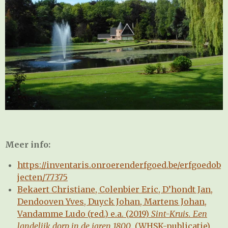
Meer info:
https://inventaris.onroerenderfgoed.be/erfgoedob
jecten/77375
Bekaert Christiane, Colenbier Eric, D’hondt Jan,
Dendooven Yves, Duyck Johan, Martens Johan,
Vandamme Ludo (red.) e.a. (2019)
Sint-Kruis. Een
landelijk dorp in de jaren 1800
. (WHSK-publicatie).