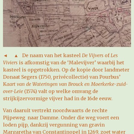
◄ ▲ De naam van het kasteel
De Vijvers
of
Les
Viviers
is afkomstig van de ‘Malevijver’ waarbij het
kasteel is opgetrokken. Op de kopie door landmeter
Donaat Segers (1750, privécollectie) van Pourbus’
K
aart van de
Wateringen van Brouck en Moerkerke-zuid-
over-Leie
(1574) valt op welke omvang de
strijkijzervormige vijver had in de 16de eeuw.
Van daaruit vertrekt noordwaarts de rechte
Pijpeweg naar Damme. Onder die weg voert een
loden pijp, dankzij vergunning van gravin
Margaretha van Constantinopel in 1269, zoet water