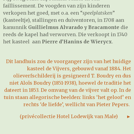
faillissement. De voogden van zijn kinderen
verkopen het goed, met o.a. een “
speelplatsken
”
(kasteeltje), stallingen en duiventoren, in 1708 aan
kanunnik
Guillielmus Alvarado y Bracamonte
die
reeds de kapel had verworven. Die verkoopt in 1740
het kasteel aan
Pierre d’Hanins
de Wierycx
.
Dit landhuis zou de voorganger zijn van het huidige
kasteel de Vijvers, gebouwd vanaf 1884. Het
olieverfschilderij is gesigneerd T. Boudry en dus
niet Aloïs Boudry (1851-1938), hoewel de traditie het
dateert in 1853. De omvang van de vijver valt op. In de
tuin staan allegorische beelden: links ‘het geloof’ en
rechts ‘de liefde’, wellicht van Pieter Pepers.
(privécollectie Hotel Lodewijk van Male) ►