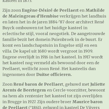
kasteel in 1873.
Zijn zoon
Eugène-Désiré de Peellaert
en
Mathilde
de Maleingreau d’Hembise
verkrijgen het landhuis
en laten het in de jaren 1884-’87 door architect René
Buyck ombouwen tot het huidige kasteel in
eclectische stijl, vooral neogotiek. De aangetrouwde
familie bezit het domein Puienbroek in de buurt. Er
komt een landschapstuin in Engelse stijl en een
villa. De kapel uit 1680 wordt vergroot in 1909.
Eugene overlijdt in 1916 in het kasteel. In 1917 wordt
het kasteel nog vermeld als bewoond door een de
Peellaert, wellicht zoon René. Het kasteelis dan
ingenomen door
Duitse officieren.
Zoon
René baron de Peellaer
t, gehuwd met
Juliette
Arents de Beertegem
en Cercle-voorzitter, bewoont
na hem als rentenier het kasteel tot zijn overlijden
in Brugge in 1927. Zijn oudere broer
Maurice baron
de Peellaert
(°1861), gehuwd in kasteel De Vijvers