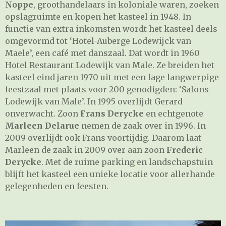
Noppe
, groothandelaars in koloniale waren, zoeken
opslagruimte en kopen het kasteel in 1948. In
functie van extra inkomsten wordt het kasteel deels
omgevormd tot ‘Hotel-Auberge Lodewijck van
Maele’, een café met danszaal. Dat wordt in 1960
Hotel Restaurant Lodewijk van Male. Ze breiden het
kasteel eind jaren 1970 uit met een lage langwerpige
feestzaal met plaats voor 200 genodigden: ‘Salons
Lodewijk van Male’. In 1995 overlijdt Gerard
onverwacht. Zoon
Frans Derycke
en echtgenote
Marleen Delarue
nemen de zaak over in 1996. In
2009 overlijdt ook Frans voortijdig. Daarom laat
Marleen de zaak in 2009 over aan zoon
Frederic
Derycke
. Met de ruime parking en landschapstuin
blijft het kasteel een unieke locatie voor allerhande
gelegenheden en feesten.