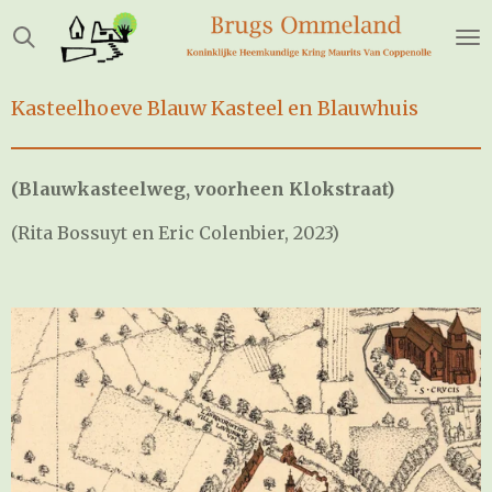
Ga
direct
naar
de
Kasteelhoeve Blauw Kasteel en Blauwhuis
hoofdinhoud
(Blauwkasteelweg, voorheen Klokstraat)
(Rita Bossuyt en Eric Colenbier, 2023)