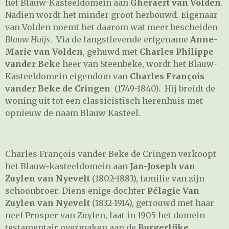
het Blauw-Kasteeldomein aan
Gheraert van Volden
.
Nadien wordt het minder groot herbouwd. Eigenaar
van Volden noemt het daarom wat meer bescheiden
Blauw Huijs
. Via de langstlevende erfgename
Anne-
Marie van Volden
, gehuwd met
Charles Philippe
vander Beke
heer van Steenbeke, wordt het Blauw-
Kasteeldomein eigendom van
Charles François
vander Beke de Cringen
(1749-1840). Hij breidt de
woning uit tot een classicistisch herenhuis met
opnieuw de naam Blauw Kasteel.
Charles François vander Beke de Cringen verkoopt
het Blauw-kasteeldomein aan
Jan-Joseph van
Zuylen van Nyevelt
(1802-1883), familie van zijn
schoonbroer. Diens enige dochter
Pélagie Van
Zuylen van Nyevelt
(1832-1914), getrouwd met haar
neef Prosper van Zuylen, laat in 1905 het domein
testamentair overmaken aan de
Burgerlijke