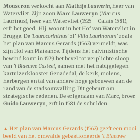
Mouscron
verkocht aan
Mathijs
Lauwerin
,
heer van
Watervliet. Zijn zoon
Marc Lauweryn
(Marcus
Laurinus), heer van Watervliet (1525 – Calais 1581),
erft het goed. Hij woont in het Hof van Watervliet in
Brugge. De
‘Laurocorinthus’
of’
Villa Laurinorum’
zoals
het plan van Marcus Gerards (1562) vermeldt, was
zijn Hof van Plaisance. Tijdens het calvinistische
bewind komt in 1579 het bevel tot verplichte sloop
van
’t Blaeuwe Casteel
, samen met het nabijgelegen
kartuizerklooster Genadedal, de kerk, molens,
herbergen en tal van andere hoge gebouwen aan de
rand van de stadsomwalling. Dit gebeurt om
strategische redenen. De erfgenaam van Marc, broer
Guido Lauweryn
, erft in 1581 de schulden.
▲
Het plan van Marcus Gerards (1562) geeft een mooi
beeld van het omwalde gebastioneerde
‘t Blaeuwe