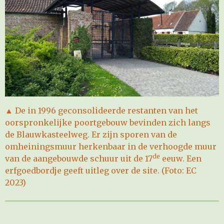
▲
De in 1996 geconsolideerde restanten van het
oorspronkelijke poortgebouw bevinden zich langs
de Blauwkasteelweg. Er zijn sporen van de
omheiningsmuur herkenbaar in de verhoogde muur
de
van de aangebouwde schuur uit de 17
eeuw. Een
erfgoedbordje geeft uitleg over de site. (
Foto: EC
2023)