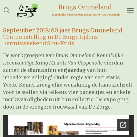
Ga
direct
naar
de
September 2018: 60 jaar Brugs Ommeland
hoofdinhoud
Tentoonstelling in De Zorge tijdens
kermisweekend Sint-Kruis
De werkgroepen van
Brugs Ommeland, Koninklijke
Heemkundige Kring Maurits Van Coppenolle
vierden
samen de
diamanten verjaardag
van hun
‘moedervereniging’. Onder regie van secretaris
Yvette Kemel kreeg elke werkkring de kans zichzelf
voor te stellen via telkens vier paneeltjes en enkele
merkwaardigheden uit hun collectie. De expo ging
door in de vroegere trouwzaal van De Zorge.