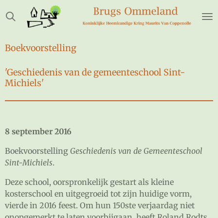
Ga
direct
naar
de
Boekvoorstelling
hoofdinhoud
'Geschiedenis van de gemeenteschool Sint-
Michiels'
8 september 2016
Boekvoorstelling
Geschiedenis van de Gemeenteschool
Sint-Michiels
.
Deze school, oorspronkelijk gestart als kleine
kosterschool en uitgegroeid tot zijn huidige vorm,
vierde in 2016 feest. Om hun 150ste verjaardag niet
onopgemerkt te laten voorbijgaan, heeft Roland Rodts,