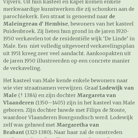
Vijvers. Uit hun kasteel en kapel komen enkele
merkwaardige kunstwerken die zij schonken aan de
parochiekerk. Een straat is genoemd naar
de
Maleingreau d’ Hembise
, bewoners van het kasteel
Puidenbroek. Zij lieten hun grond in de jaren 1920-
1950 verkavelen tot de residentiële wijk ‘De Linde’ in
Male. Een niet volledig uitgevoerd verkavelingsplan
uit 1951 kreeg zeer veel aandacht. Aankoopakten uit
de jaren 1950 illustreerden op een concrete manier
de verkaveling.
Het kasteel van Male kende enkele bewoners naar
wie vier straatnamen verwijzen. Graaf
Lodewijk van
Male
(† 1384) en zijn dochter
Margareta van
Vlaanderen
(1350—1405) zijn in het kasteel van Male
geboren. Zijn dochter huwde met Filips de Stoute,
waardoor Vlaanderen Bourgondisch werd. Lodewijk
zelf was gehuwd met
Margaretha van
Brabant
(1323-1380)
.
Naar haar zal de omstreden