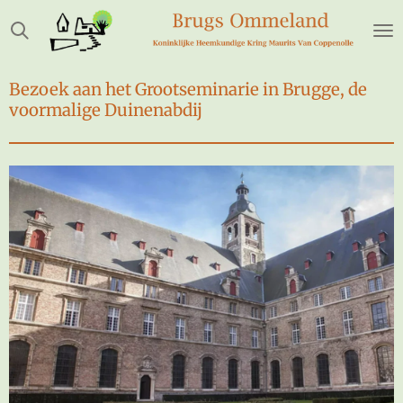
Ga
direct
naar
de
Bezoek aan het Grootseminarie in Brugge, de
hoofdinhoud
voormalige Duinenabdij