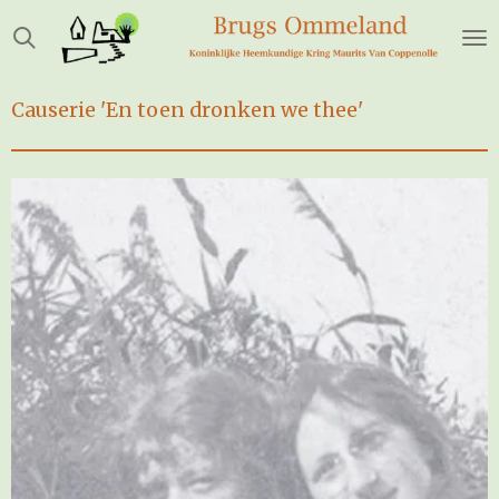
Ga
direct
naar
de
Causerie 'En toen dronken we thee'
hoofdinhoud